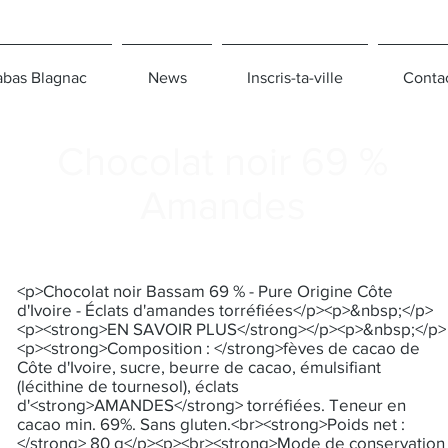
bas Blagnac
News
Inscris-ta-ville
Conta
Chocolat noir 69 %
Amandes
<p>Chocolat noir Bassam 69 % - Pure Origine Côte
d'Ivoire - Éclats d'amandes torréfiées</p><p>&nbsp;</p>
<p><strong>EN SAVOIR PLUS</strong></p><p>&nbsp;</p>
<p><strong>Composition : </strong>fèves de cacao de
Côte d'Ivoire, sucre, beurre de cacao, émulsifiant
(lécithine de tournesol), éclats
d'<strong>AMANDES</strong> torréfiées. Teneur en
cacao min. 69%. Sans gluten.<br><strong>Poids net :
</strong> 80 g</p><p><br><strong>Mode de conservation