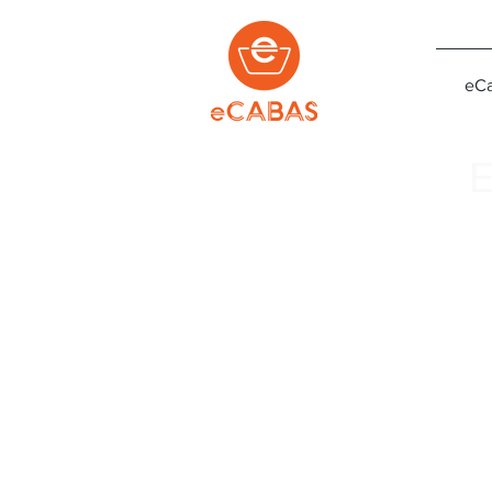
eCa
E