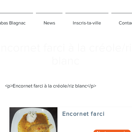
bas Blagnac
News
Inscris-ta-ville
Conta
ncornet farci à la créole/r
blanc
<p>Encornet farci à la créole/riz blanc</p>
Encornet farci