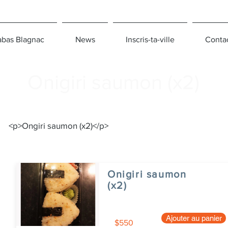
bas Blagnac
News
Inscris-ta-ville
Conta
Onigiri saumon (x2)
<p>Ongiri saumon (x2)</p>
Onigiri saumon
(x2)
Ajouter au panier
$550