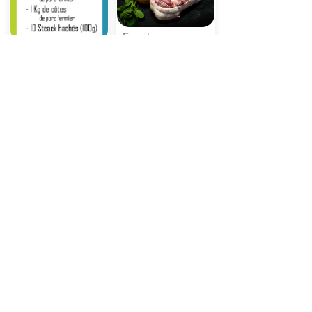
Epaule
Pack Fermier //
d'Agneau
Petit
25,95€ - 31,35€
29,90€
Voir
Voir
Voir plus
eCabas Blagnac
Inscrire sa ville