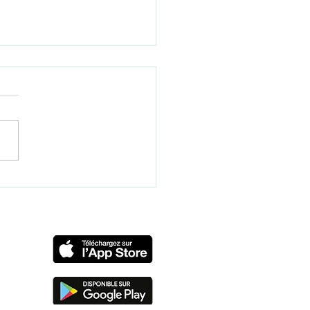
concours chez Denis
é !