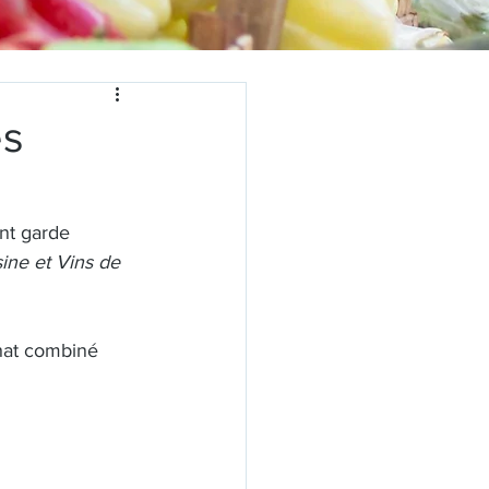
es
nt garde 
ine et Vins de 
hat combiné 