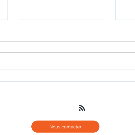
Ouverture Boutique Saint-
Jeu 
Valentin
Barru
Nous contacter