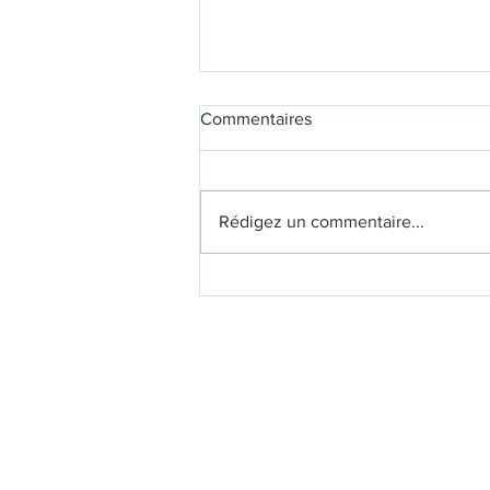
Commentaires
Rédigez un commentaire...
Rejoignez l'Aventure "Explore,
Collecte & Gagne" avec
eCabas les 13 et 14 octobre !
eCabas Blagnac
News