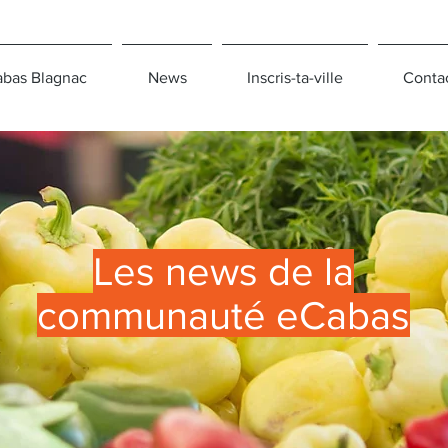
bas Blagnac
News
Inscris-ta-ville
Conta
Les news de la
communauté eCabas