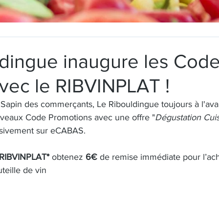
ldingue inaugure les Cod
vec le RIBVINPLAT !
u Sapin des commerçants, Le Ribouldingue toujours à l'ava
uveaux Code Promotions avec une offre "
Dégustation Cuis
usivement sur eCABAS.
RIBVINPLAT*
 obtenez
 6€
 de remise immédiate pour l’ac
teille de vin