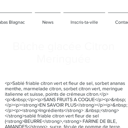
bas Blagnac
News
Inscris-ta-ville
Conta
Bûche glacée Citron
Meringuée
<p>Sablé friable citron vert et fleur de sel, sorbet ananas
menthe, marmelade citron, sorbet citron vert, meringue
italienne et suisse, points de crémeux citron.</p>
<p>&nbsp;</p><p>SANS FRUITS A COQUE</p><p>&nbsp;
</p><p><strong>EN SAVOIR PLUS</strong></p><p>&nbsp;
</p><p><strong>Ingrédients</strong> :&nbsp;<strong>
</strong>sablé friable citron vert fleur de sel
(<strong>BEURRE</strong>,<strong> FARINE DE BLE,
AMANDES</strong>, sucre, fécule de pomme de terre,