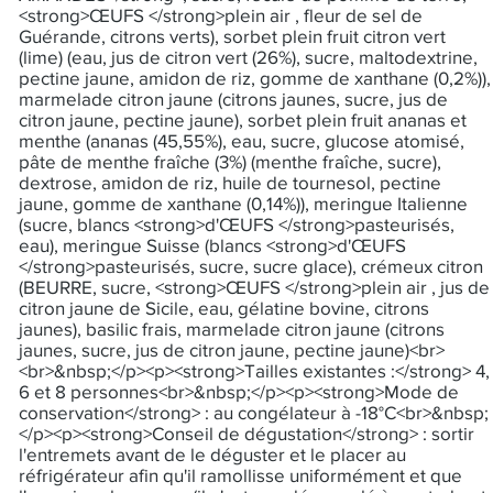
<strong>ŒUFS </strong>plein air , fleur de sel de
Guérande, citrons verts), sorbet plein fruit citron vert
(lime) (eau, jus de citron vert (26%), sucre, maltodextrine,
pectine jaune, amidon de riz, gomme de xanthane (0,2%)),
marmelade citron jaune (citrons jaunes, sucre, jus de
citron jaune, pectine jaune), sorbet plein fruit ananas et
menthe (ananas (45,55%), eau, sucre, glucose atomisé,
pâte de menthe fraîche (3%) (menthe fraîche, sucre),
dextrose, amidon de riz, huile de tournesol, pectine
jaune, gomme de xanthane (0,14%)), meringue Italienne
(sucre, blancs <strong>d'ŒUFS </strong>pasteurisés,
eau), meringue Suisse (blancs <strong>d'ŒUFS
</strong>pasteurisés, sucre, sucre glace), crémeux citron
(BEURRE, sucre, <strong>ŒUFS </strong>plein air , jus de
citron jaune de Sicile, eau, gélatine bovine, citrons
jaunes), basilic frais, marmelade citron jaune (citrons
jaunes, sucre, jus de citron jaune, pectine jaune)<br>
<br>&nbsp;</p><p><strong>Tailles existantes :</strong> 4,
6 et 8 personnes<br>&nbsp;</p><p><strong>Mode de
conservation</strong> : au congélateur à -18°C<br>&nbsp;
</p><p><strong>Conseil de dégustation</strong> : sortir
l'entremets avant de le déguster et le placer au
réfrigérateur afin qu'il ramollisse uniformément et que