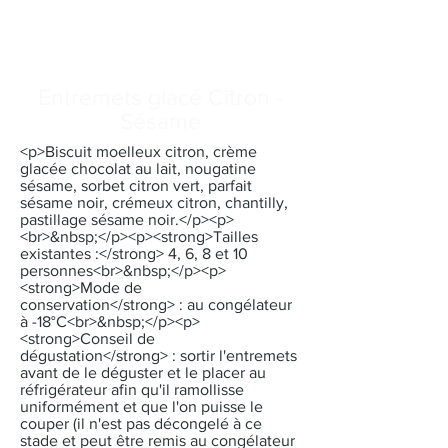
Entremets glacé Citron -
Sésame
<p>Biscuit moelleux citron, crème
glacée chocolat au lait, nougatine
sésame, sorbet citron vert, parfait
sésame noir, crémeux citron, chantilly,
pastillage sésame noir.</p><p>
<br>&nbsp;</p><p><strong>Tailles
existantes :</strong> 4, 6, 8 et 10
personnes<br>&nbsp;</p><p>
<strong>Mode de
conservation</strong> : au congélateur
à -18°C<br>&nbsp;</p><p>
<strong>Conseil de
dégustation</strong> : sortir l'entremets
avant de le déguster et le placer au
réfrigérateur afin qu'il ramollisse
uniformément et que l'on puisse le
couper (il n'est pas décongelé à ce
stade et peut être remis au congélateur