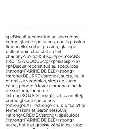
Entremets Spéculoos Passion
<p>Biscuit reconstitué au speculoos,
crème glacée spéculoos, coulis passion
limoncello, sorbet passion, glaçage
brillant noir, chocolat au lait,
chantilly</p><p>&nbsp;</p><p>SANS
FRUITS A COQUE</p><p>&nbsp;</p>
<p>Biscuit reconstitué au speculoos
(<strong>FARINE DE BLE</strong>,
<strong>BEURRE</strong>, sucre, huile
et graisse végétales, sirop de sucre
candi, poudre à lever (carbonate acide
de sodium), farine de
<strong>SOJA</strong>, sel, cannelle),
crème glacée spéculoos
(<strong>LAIT</strong> cru bio "La p'tite
ferme" (Tarn et Garonne) (60%),
<strong>CREME</strong>, spéculoos
(<strong>FARINE DE BLE</strong>,
sucre, huile et graisse végétales, sirop