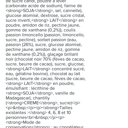
de sucre candi, poudre à lever
(carbonate acide de sodium), farine de
<strong>SOJA</strong>, sel, cannelle),
glucose atomisé, dextrose, sucre cristal,
sucre inverti,<strong> LAIT</strong> en
poudre, amidon de riz, pectine jaune,
gomme de xanthane (0,2%)), coulis
passion limoncello (passion, limoncello,
sucre, pectine), sorbet passion (eau,
passion (26%), sucre, glucose atomisé,
pectine jaune, amidon de riz, gomme
de xanthane (0,2%)), glaçage brillant
noir (chocolat noir 70% (fèves de cacao,
sucre, beurre de cacao), sucre, glucose,
<strong>LAIT</strong> concentré sucré,
eau, gélatine bovine), chocolat au lait
(sucre, beurre de cacao, fèves de cacao,
<strong> LAIT</strong> en poudre,
émulsifiant : lécithine de
<strong>SOJA</strong>, vanille de
Madagascar), chantilly
(<strong>CREME</strong>, sucre)</p>
<p>&nbsp;</p><p><strong>Tailles
existantes :</strong> 4, 6, 8 et 10
personnes<br>&nbsp;</p><p>
<strong>Mode de
conservation</strong> : au congélateur