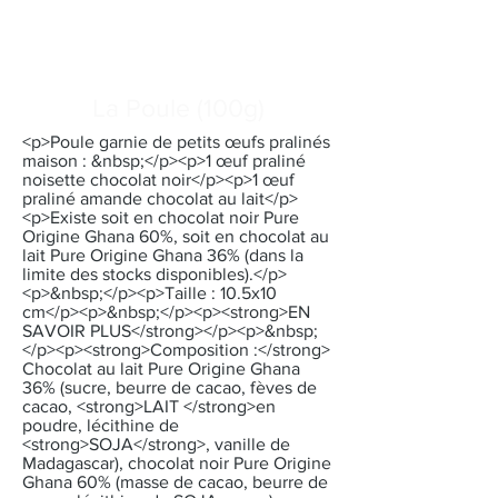
La Poule (100g)
<p>Poule garnie de petits œufs pralinés
maison : &nbsp;</p><p>1 œuf praliné
noisette chocolat noir</p><p>1 œuf
praliné amande chocolat au lait</p>
<p>Existe soit en chocolat noir Pure
Origine Ghana 60%, soit en chocolat au
lait Pure Origine Ghana 36% (dans la
limite des stocks disponibles).</p>
<p>&nbsp;</p><p>Taille : 10.5x10
cm</p><p>&nbsp;</p><p><strong>EN
SAVOIR PLUS</strong></p><p>&nbsp;
</p><p><strong>Composition :</strong>
Chocolat au lait Pure Origine Ghana
36% (sucre, beurre de cacao, fèves de
cacao, <strong>LAIT </strong>en
poudre, lécithine de
<strong>SOJA</strong>, vanille de
Madagascar), chocolat noir Pure Origine
Ghana 60% (masse de cacao, beurre de