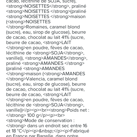
cacao, lécithine de SOJA, sucre),
<strong>NOISETTES</strong>, praliné
<strong>NOISETTES </strong>(praliné
<strong>NOISETTES </strong>maison
(<strong>NOISETTES
</strong>Romaines, caramel blond
(sucre), eau, sirop de glucose), beurre
de cacao, chocolat au lait 41% (sucre,
beurre de cacao, <strong>LAIT
</strong>en poudre, fèves de cacao,
lécithine de <strong>SOJA</strong>,
vanille)), <strong>AMANDES</strong>,
praliné <strong>AMANDES </strong>
(praliné <strong>AMANDES
</strong>maison (<strong>AMANDES
</strong>Valencia, caramel blond
(sucre), eau, sirop de glucose), beurre
de cacao, chocolat au lait 41% (sucre,
beurre de cacao, <strong>LAIT
</strong>en poudre, fèves de cacao,
lécithine de <strong>SOJA</strong>,
vanille))</p><p><br><strong>Poids net :
</strong> 100 g</p><p><br>
<strong>Mode de conservation :
</strong> dans un endroit sec entre 16
et 18 °C</p><p>&nbsp;</p><p>Fabriqué
en France par Barrelle, dans notre