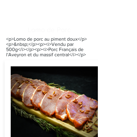
Lomo de Porc
<p>Lomo de porc au piment doux</p>
<p>&nbsp;</p><p><i>Vendu par
500g</i></p><p><i>Porc Français de
l'Aveyron et du massif central</i></p>