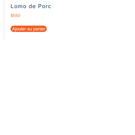
Lomo de Porc
$550
Ajouter au panier
eCabas Blagnac
Inscrire sa ville
News
Nous contacter