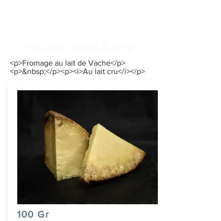
Laguiole Grand Aubrac
<p>Fromage au lait de Vache</p>
<p>&nbsp;</p><p><i>Au lait cru</i></p>
100 Gr