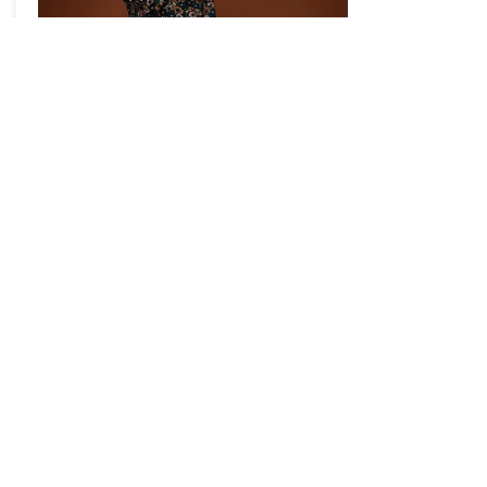
40
$550
Ajouter au panier
eCabas Blagnac
Inscrire sa ville
News
Nous contacter