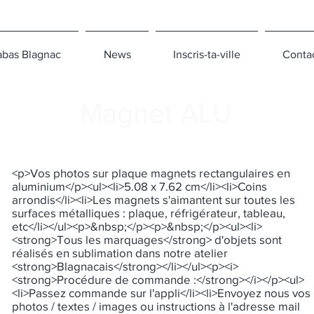
bas Blagnac
News
Inscris-ta-ville
Conta
Magnet ALU
<p>Vos photos sur plaque magnets rectangulaires en
aluminium</p><ul><li>5.08 x 7.62 cm</li><li>Coins
arrondis</li><li>Les magnets s'aimantent sur toutes les
surfaces métalliques : plaque, réfrigérateur, tableau,
etc</li></ul><p>&nbsp;</p><p>&nbsp;</p><ul><li>
<strong>Tous les marquages</strong> d'objets sont
réalisés en sublimation dans notre atelier
<strong>Blagnacais</strong></li></ul><p><i>
<strong>Procédure de commande :</strong></i></p><ul>
<li>Passez commande sur l'appli</li><li>Envoyez nous vos
photos / textes / images ou instructions à l'adresse mail