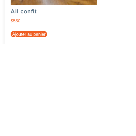
Ail confit
$550
Ajouter au panier
eCabas Blagnac
Inscrire sa ville
News
Nous contacter