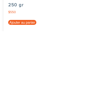
250 gr
$550
Ajouter au panier
eCabas Blagnac
Inscrire sa ville
News
Nous contacter