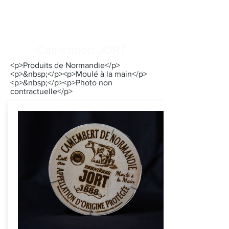
Camenbert JORT
<p>Produits de Normandie</p>
<p>&nbsp;</p><p>Moulé à la main</p>
<p>&nbsp;</p><p>Photo non
contractuelle</p>