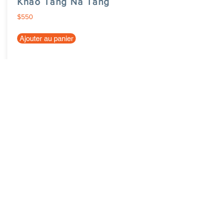
Khao Tang Na Tang
$550
Ajouter au panier
eCabas Blagnac
Inscrire sa ville
News
Nous contacter