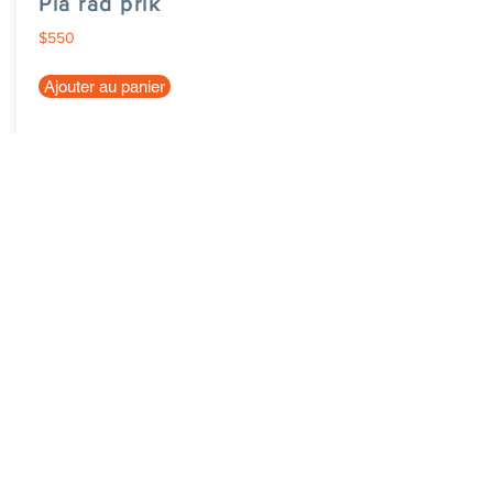
Pla rad prik
$550
Ajouter au panier
eCabas Blagnac
Inscrire sa ville
News
Nous contacter