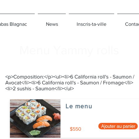
bas Blagnac
News
Inscris-ta-ville
Conta
Menu Yammy rolls
<p>Composition:</p><ul><li>6 California roll's - Saumon /
Avocat</li><li>6 California roll's - Saumon / Fromage</li>
<li>2 sushis - Saumon</li></ul>
Le menu
Ajouter au panier
$550