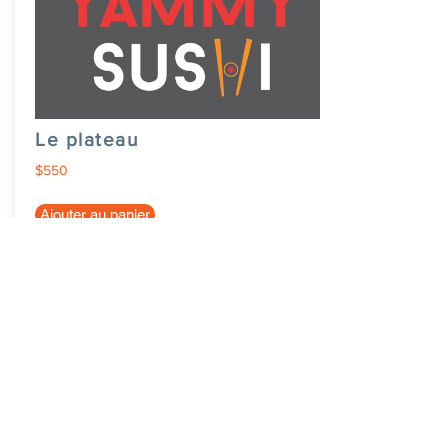
Le plateau
$550
Ajouter au panier
eCabas Blagnac
Inscrire sa ville
News
Nous contacter