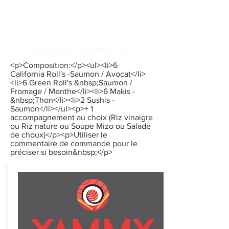
Plateau Yammy 20
<p>Composition:</p><ul><li>6
California Roll's -Saumon / Avocat</li>
<li>6 Green Roll's &nbsp;Saumon /
Fromage / Menthe</li><li>6 Makis -
&nbsp;Thon</li><li>2 Sushis -
Saumon</li></ul><p>+ 1
accompagnement au choix (Riz vinaigre
ou Riz nature ou Soupe Mizo ou Salade
de choux)</p><p>Utiliser le
commentaire de commande pour le
préciser si besoin&nbsp;</p>