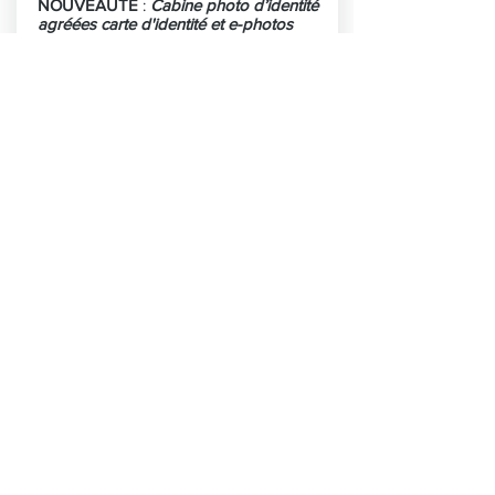
NOUVEAUTÉ
:
Cabine photo d’identité
agréées carte d'identité et e-photos
permis ...
Voir plus
Saint Valentin
Boutique Saint Valentin des
commerçants
Les commerçants de Blagnac vous
proposent leur sélection raffinée de
cadeaux.
Attention Quantités limitées -
commande ...